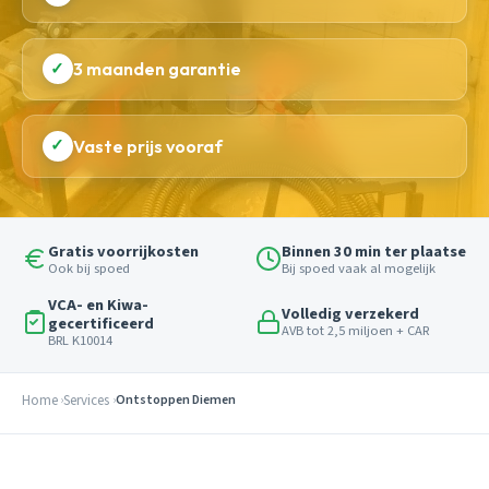
✓
3 maanden garantie
✓
Vaste prijs vooraf
Gratis voorrijkosten
Binnen 30 min ter plaatse
Ook bij spoed
Bij spoed vaak al mogelijk
VCA- en Kiwa-
Volledig verzekerd
gecertificeerd
AVB tot 2,5 miljoen + CAR
BRL K10014
Home
Services
Ontstoppen Diemen