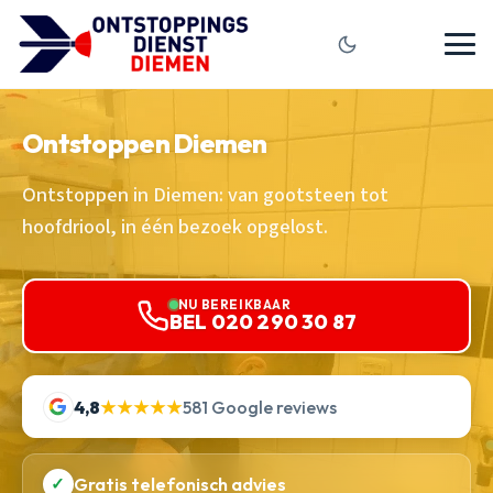
Ontstoppen Diemen
Ontstoppen in Diemen: van gootsteen tot
hoofdriool, in één bezoek opgelost.
NU BEREIKBAAR
BEL 020 290 30 87
4,8
★★★★★
581 Google reviews
✓
Gratis telefonisch advies